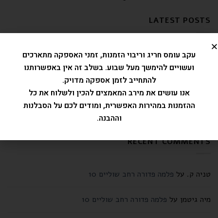
LATEST POSTS
test font
26
עקב עומס חריג וריבוי הזמנות, זמני האספקה מתארכים
מאי
ועשויים להימשך מעל שבוע. בשלב זה אין באפשרותנו
test_form
28
להתחייב לזמן אספקה מדויק.
יול
אנו עושים את מירב המאמצים להכין ולשלוח את כל
ההזמנות במהירות האפשרית, ומודים לכם על הסבלנות
contact form test
29
מאי
וההבנה.
RECENT COMMENTS
טניה ק.
על
פלמה פדורה רחב שוליים 10
מיה גיטמן
על
פלמה פדורה רחב שוליים 10