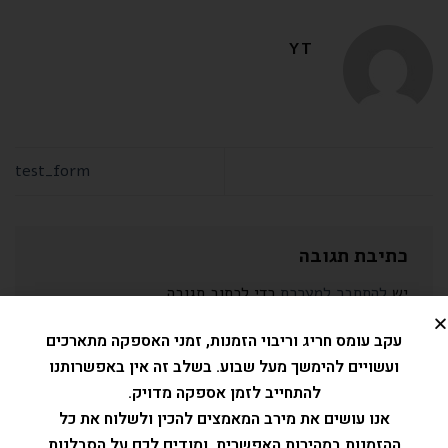
YT
test_form
כתיבת תגובה
יש
להתחבר למערכת
כדי לכתוב תגובה.
עקב עומס חריג וריבוי הזמנות, זמני האספקה מתארכים
ועשויים להימשך מעל שבוע. בשלב זה אין באפשרותנו
ABOUT
להתחייב לזמן אספקה מדויק.
אנו עושים את מירב המאמצים להכין ולשלוח את כל
Lorem ipsum dolor sit amet, consectetuer adipiscing
ההזמנות במהירות האפשרית, ומודים לכם על הסבלנות