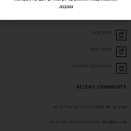
elit, sed diam nonummy nibh euismod tincidunt.
וההבנה.
LATEST POSTS
test font
26
מאי
test_form
28
יול
contact form test
29
מאי
RECENT COMMENTS
טניה ק.
על
פלמה פדורה רחב שוליים 10
מיה גיטמן
על
פלמה פדורה רחב שוליים 10