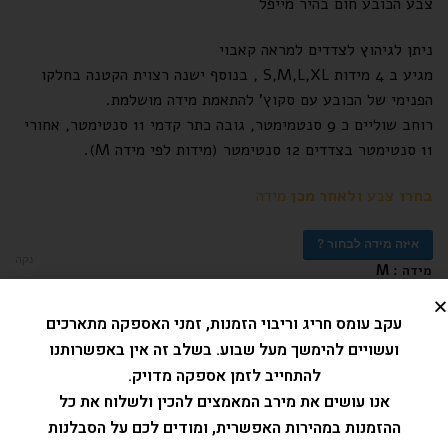
צבע הכובע חום בהיר מייפל
ניתן לגיהוץ לצדדים למראה קאבוי
מגיע ב 4 מידות S,M,L,XL , בנוסף ישנה רצוית הקטנה בחלקו
הפנימי של הכובע עם סקוץ' להתאמת מידה מושלמת.
רוחב שוליים כ 9 סנטמימטר, גובה כתר קדמי 11 סנטימטר, אחורי
11 סנטימטר בצדדים 12 סנטימטר (מידות לפי מידה M).
בחרו
צבע
ולאחר מכן
מידה
איזה מידה לבחור ?
נקה
: M
מידה
XL
S
M
L
עקב עומס חריג וריבוי הזמנות, זמני האספקה מתארכים
צבע
ועשויים להימשך מעל שבוע. בשלב זה אין באפשרותנו
להתחייב לזמן אספקה מדויק.
אנו עושים את מירב המאמצים להכין ולשלוח את כל
ההזמנות במהירות האפשרית, ומודים לכם על הסבלנות