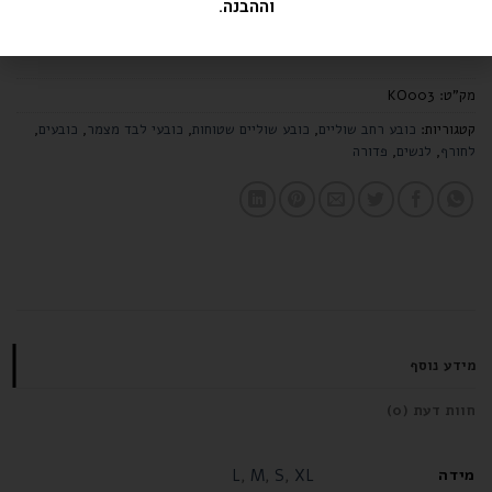
וההבנה.
הוספה לסל
מק"ט:
KO003
קטגוריות:
כובע רחב שוליים
,
כובע שוליים שטוחות
,
כובעי לבד מצמר
,
כובעים
,
לחורף
,
לנשים
,
פדורה
מידע נוסף
חוות דעת (0)
מידה
L
,
M
,
S
,
XL