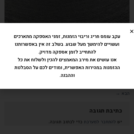
עקב עומס חריג וריבוי הזמנות, זמני האספקה מתארכים
ועשויים להימשך מעל שבוע. בשלב זה אין באפשרותנו
להתחייב לזמן אספקה מדויק.
אנו עושים את מירב המאמצים להכין ולשלוח את כל
ההזמנות במהירות האפשרית, ומודים לכם על הסבלנות
וההבנה.
Trackbacks סגורים, אבל את/ה יכול/ה
לפרסם תגובה
.
←
הקודם
הבא
→
כתיבת תגובה
יש
להתחבר למערכת
כדי לכתוב תגובה.