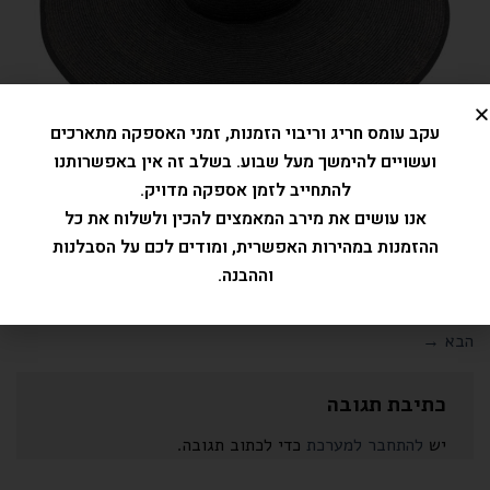
עקב עומס חריג וריבוי הזמנות, זמני האספקה מתארכים
ועשויים להימשך מעל שבוע. בשלב זה אין באפשרותנו
להתחייב לזמן אספקה מדויק.
אנו עושים את מירב המאמצים להכין ולשלוח את כל
ההזמנות במהירות האפשרית, ומודים לכם על הסבלנות
וההבנה.
Trackbacks סגורים, אבל את/ה יכול/ה
לפרסם תגובה
.
←
הקודם
הבא
→
כתיבת תגובה
יש
להתחבר למערכת
כדי לכתוב תגובה.