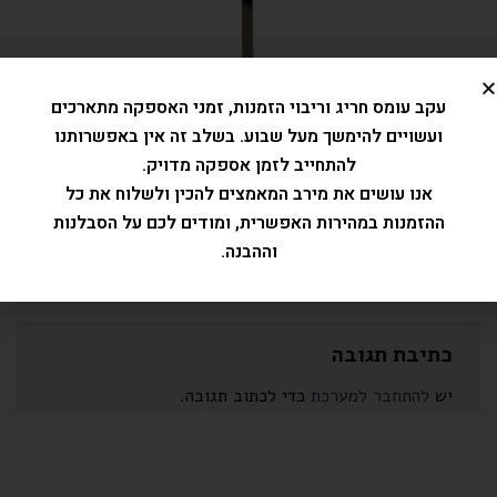
עקב עומס חריג וריבוי הזמנות, זמני האספקה מתארכים
ועשויים להימשך מעל שבוע. בשלב זה אין באפשרותנו
להתחייב לזמן אספקה מדויק.
אנו עושים את מירב המאמצים להכין ולשלוח את כל
ההזמנות במהירות האפשרית, ומודים לכם על הסבלנות
וההבנה.
Trackbacks סגורים, אבל את/ה יכול/ה
לפרסם תגובה
.
←
הקודם
כתיבת תגובה
יש
להתחבר למערכת
כדי לכתוב תגובה.