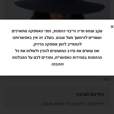
עקב עומס חריג וריבוי הזמנות, זמני האספקה מתארכים
ועשויים להימשך מעל שבוע. בשלב זה אין באפשרותנו
להתחייב לזמן אספקה מדויק.
אנו עושים את מירב המאמצים להכין ולשלוח את כל
ההזמנות במהירות האפשרית, ומודים לכם על הסבלנות
וההבנה.
Trackbacks סגורים, אבל את/ה יכול/ה
לפרסם תגובה
.
←
הקודם
הבא
→
כתיבת תגובה
יש
להתחבר למערכת
כדי לכתוב תגובה.