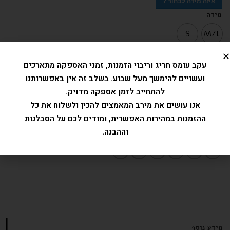
איזה מידה לבחור ?
מידה
S
M/L
עקב עומס חריג וריבוי הזמנות, זמני האספקה מתארכים
הוספה לסל
ועשויים להימשך מעל שבוע. בשלב זה אין באפשרותנו
להתחייב לזמן אספקה מדויק.
אנו עושים את מירב המאמצים להכין ולשלוח את כל
מק"ט:
אין מידע
ההזמנות במהירות האפשרית, ומודים לכם על הסבלנות
קטגוריות:
פלמה
,
קש פלמה
וההבנה.
מידע נוסף