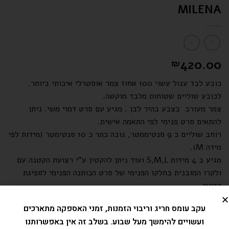
MILENA
420.00
₪
כובע לבד עגול עשוי 100 אחוז צמר אוסטרלי איכותי ביותר.
לכובע שוליים שטוחות מלבד מוקשה.
צמר מעורב בצבע בהיר לבן . מגיע עם סרט דמוי משי. ניתן
להתאים סרט פנימי לפי התאמה אישית.
רוחב שוליים כ 9 סנטיממטר, גובה כתר כ 10 סנטימטר (מידות לפי
מידה M).
מגיע ב 4 מידות S,M,L ועוד ניתן להקטין ע"י רצועת הקטנה עם
ולקרו המובנית בחלקו הפנימי של סרט הכותנה הפנימי לספיגת
הזיעה.
עקב עומס חריג וריבוי הזמנות, זמני האספקה מתארכים
בחרו
צבע
ולאחר מכן
מידה
ועשויים להימשך מעל שבוע. בשלב זה אין באפשרותנו