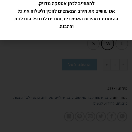
להתחייב לזמן אספקה מדויק.
איזה מידה לבחור ?
נקה
אנו עושים את מירב המאמצים להכין ולשלוח את כל
צבע
ההזמנות במהירות האפשרית, ומודים לכם על הסבלנות
וההבנה.
: M
Size
S
M
L
הוספה לסל
מק"ט:
473-1
קטגוריות:
כובע שטוח לבד מוקשה
,
כובע שוליים שטוחות
,
כובעי לבד מצמר
,
כובעים
,
לחורף
,
לנשים