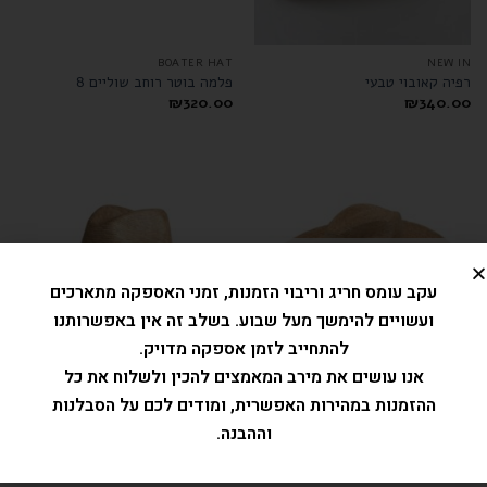
BOATER HAT
NEW IN
רפיה קאובוי טבעי
פלמה בוטר רוחב שוליים 8
₪
320.00
₪
340.00
המלאי אזל
עקב עומס חריג וריבוי הזמנות, זמני האספקה מתארכים
ועשויים להימשך מעל שבוע. בשלב זה אין באפשרותנו
להתחייב לזמן אספקה מדויק.
אנו עושים את מירב המאמצים להכין ולשלוח את כל
NEW IN
כובעי קש
ההזמנות במהירות האפשרית, ומודים לכם על הסבלנות
פלמה פדורה רחב שוליים 12
פלמה פדורה רחב שוליים 10
₪
399.00
וההבנה.
₪
369.00
דורג
5.00
מתוך 5