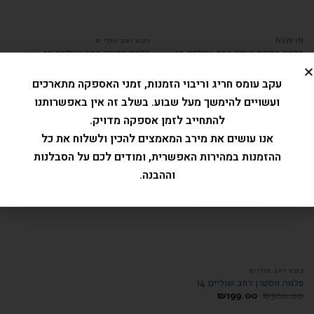
NEW IN
כובע רחב שוליים
פלמה פדורה שחור רחב שוליים 10
פלמה פדורה רחב שוליים 10
₪
340.00
עקב עומס חריג וריבוי הזמנות, זמני האספקה מתארכים
₪
369.00
דורג
5.00
ועשויים להימשך מעל שבוע. בשלב זה אין באפשרותנו
מתוך 5
להתחייב לזמן אספקה מדויק.
אנו עושים את מירב המאמצים להכין ולשלוח את כל
מבצע!
ההזמנות במהירות האפשרית, ומודים לכם על הסבלנות
וההבנה.
המלאי אזל
כובע רחב שוליים
פלמה ווסטרן רחב שוליים 14
₪
199.00
₪
300.00