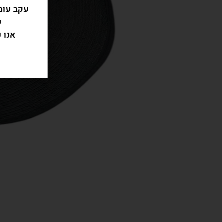
עקב עומ
ש
אנו 