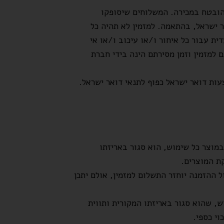
ובטח במכירה. המשלוחים שיסופקו
 ישראל, בהתאמה. למזמין לא תהיה כל
 עבור כל איחור ו/או עיכוב ו/או אי
 למזמין וזמן מסירתם הינה בידי חברת
קת הסחורה כל עוד לא נעשה במוצר כל שימוש, הוא סגור באריזתו
שעות ממועד ביצוע ההזמנה. עם ביטול ההזמנה יוחזר התשלום למזמין, אולם יתכן
, שהוא סגור באריזתו המקורית ותווית
י כספי.