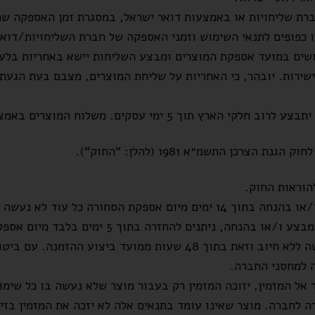
רת שליחויות או באמצעות דואר ישראל, במסגרת זמן האספקה שה
 כפופים לתנאי השימוש וזמני האספקה של חברת השליחויות/דואר
ים במועד אספקת המוצרים ומבצע השליחות יישא באחריות בלעדית
ישירות. יובהר, כי האחריות על שליחת המוצרים, מצבם בעת הגעתם
וח המוצרים באמצעות דואר ישראל כפוף לתנאי דואר ישראל.
רכן התשמ״א 1981 (להלן: “החוק“).
הוראות החוק.
המזמין יוכל להחזיר כל מוצר שאינו במבצע ו/או בהנחה בתוך 14 ימים מיום אספ
 ניתנים להחזרה בתוך 5 ימים בלבד מיום אספקת המוצרים.
ביטול לפני משלוח המוצר על ידי החברה יעשה ללא חיוב וזאת בתוך 48 
 למחסני החברה.
 המזמין, יזוכה המזמין רק בעבור מוצר שלא נעשה בו כל שימוש
 לחברה. מוצר שאינו עומד בתנאים אלה לא יזכה את המזמין בזיכו