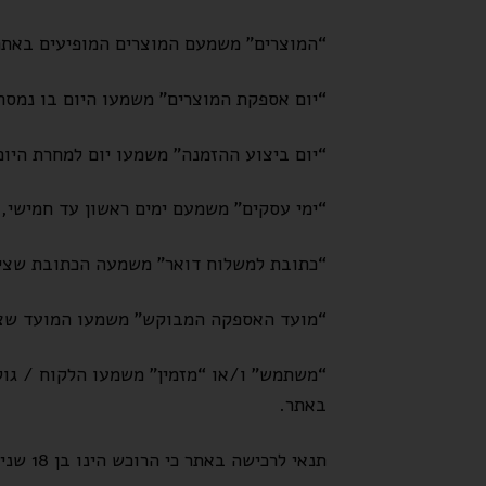
“המוצרים” משמעם המוצרים המופיעים באתר 
“יום אספקת המוצרים” משמעו היום בו נמסרו
“יום ביצוע ההזמנה” משמעו יום למחרת היו
“ימי עסקים” משמעם ימים ראשון עד חמישי, 
“כתובת למשלוח דואר” משמעה הכתובת שציין
“מועד האספקה המבוקש” משמעו המועד שציי
“משתמש” ו/או “מזמין” משמעו הלקוח / גול
באתר.
תנאי לרכישה באתר כי הרוכש הינו בן 18 שנים ומעלה.