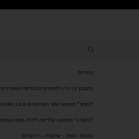
לתוכן
הגדרות
בתקנון זה יהיו למונחים הכלולים והמוגדרי
“האתר” משמעו אתר האינטרנט www.kovale.co.il.
"החברה” משמעה קלריסה לינדה 208550798.
כתובת העסק : ארנפלד – ירושלים