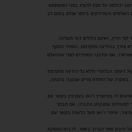
יטב יכולתה על מנת להציג בפני המשתמש
 השלמים והמדויקים ביותר אולם בתום לב
פי הדין, ואינם כוללים דמי משלוח.
לא צורך בהודעה מוקדמת. המחיר התקף
ראי). אם עודכנו המחירים לפני שהושלם
ול דעתה הבלעדי וללא כל הודעה מוקדמת
ש. במקרה של החזרת פריט שנקנה בהנחה,
יגרם לו במישרין ו/או בעקיפין בקשר עם
 לפעולות שתנקוט החברה, אם תבחר
יצוי, שיפוי ו/או סעד כלשהו בקשר עם
כל היבט אחר הכרוך באתר, לרבות הפסקת