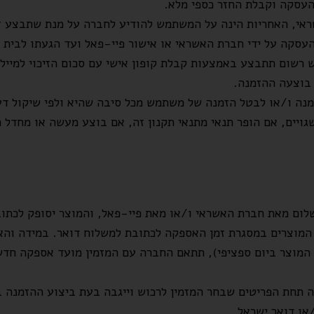
 העסקה וקבלת החזר כספי מלא.
אי, האחריות הינה על המשתמש להודיע לחברה על מנת שתבצע זי
עסקה על ידי חברת האשראי או אישור פיי-פאל ועד הגעתו לבית
שום תתבצע באמצעות קבלת קופון אישי עם סכום הזיכוי למייל א
 בוצעה ההזמנה.
מנה ו/או לבטל הזמנה של משתמש מכל סיבה שהיא ולפי שיקול ד
ויים, אם הופר תנאי מתנאי תקנון זה, אם בוצע מעשה או מחדל 
לום מאת חברת האשראי ו/או מאת פיי-פאל, והמוצר יסופק לכתוב
 המוצרים במסגרת זמן האספקה לכתובת למשלוח דואר. במידה וה
וצר ביום ספציפי), תתאם החברה עם המזמין מועד אספקה חדש.
ה תחת הפריטים שבחר המזמין לרכוש וייגבה בעת ביצוע ההזמנה 
או דואר ישראל.