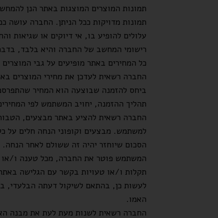
תמונות המוצרים המוצגות באתר הנן להמחשה
תמונות מדויקות ככל הניתן. החברה עושה ככ
עלולים להופיע בו, אי דיוקים או שגיאות ו
רישומי המחשב של החברה והיא בלבד, בדבר 
כל המחירים באתר מופיעים על גבי המוצרים ו
החברה רשאית לעדכן את מחירי המוצרים באת
ביחס להזמנה שבוצעה הוא המחיר שהתפרסם 
תהליך ההזמנה, יחויב המשתמש לפי המחירים
החברה רשאית להציע באתר מבצעים, הטבות ו
למשתמש. מבצעים וקופוני הנחה חלים על כל
הסכום שיוחזר יהיה זה ששולם לאחר הנחה. ה
המשתמש פוטר את החברה, מכל טענה ו/או דרי
תקלות ו/או טעויות בקשר עם הגלישה באתר
לעשות כן, בהתאם לשיקול דעתה הבלעדי, בק
האמו.
החברה רשאית לשנות מעת לעת את מבנה האתר