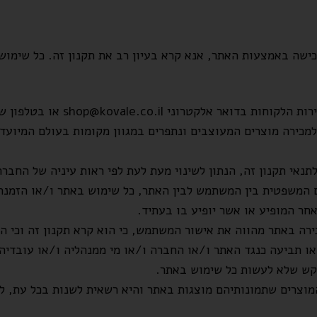
כישה באמצעות האתר, אנא קרא בעיון רב את תקנון זה. כל שימו
שירות הלקוחות בדואר אלקטרוני
shop@kovale.co.il
או בטלפון שמספרו 18
מכירה מוצרים המעוצבים ונתפרים במגוון מקומות בעולם המיועדי
נאי תקנון זה, הנתון לשינוי מעת לעת לפי ראות עיניה של החברה
ם המשפטית בין המשתמש לבין האתר, כל שימוש באתר ו/או הזמנת
חר המופיע או אשר יופיע בו בעתיד.
ה באתר מהווה את אישור המשתמש, כי הוא קרא תקנון זה וכי הוא 
או תביעה כנגד האתר ו/או החברה ו/או מי ממנהליה ו/או עובדיה
בקש שלא לעשות כל שימוש באתר.
וצרים שתמונותיהם מוצגות באתר והיא רשאית לשנות בכל עת, לפי