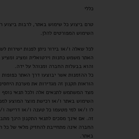
כללי
טרם ביצוע כל שימוש באתר, לרבות ביצוע ר
השימוש המפורטים להלן.
לכל שאלה ו/או בירור ניתן לפנות ישירות ל
האתר משמש כחנות וירטואלית ומציג ומציע ל
והוא בבעלות החברה ומנוהל על ידה.
כל ההזמנות אשר יבוצעו דרך האתר כפופות לת
הוראות תקנון זה מגדירות את מערכת היחסי
מצד המשתמש לתנאים אלה ולכל תנאי נוסף א
השימוש באתר ו/או רכישת מוצר המוצע למכיר
לו ו/או למי מטעמו כל טענה ו/או דרישה ו/
זה. אם אינך מסכים לתנאי התקנון הינך מת
החברה אינה מתחייבת להחזיק מלאי של כל המ
באתר.