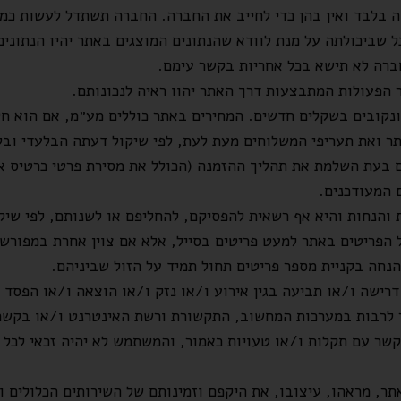
 בלבד ואין בהן כדי לחייב את החברה. החברה תשתדל לעשות כמ
ל שביכולתה על מנת לוודא שהנתונים המוצגים באתר יהיו הנתונים
החברה לא תישא בכל אחריות בקשר עימם.
הפעולות המתבצעות דרך האתר יהוו ראיה לנכונותם.
נקובים בשקלים חדשים. המחירים באתר כוללים מע״מ, אם הוא חל ל
ר ואת תעריפי המשלוחים מעת לעת, לפי שיקול דעתה הבלעדי וב
בעת השלמת את תהליך ההזמנה (הכולל את מסירת פרטי כרטיס אש
 המעודכנים.
הנחות והיא אף רשאית להפסיקם, להחליפם או לשנותם, לפי שיק
 הפריטים באתר למעט פריטים בסייל, אלא אם צוין אחרת במפור
נחה בקניית מספר פריטים תחול תמיד על הזול שביניהם.
שה ו/או תביעה בגין אירוע ו/או נזק ו/או הוצאה ו/או הפסד ש
 לרבות במערכות המחשוב, התקשורת ורשת האינטרנט ו/או בקשר
שר עם תקלות ו/או טעויות כאמור, והמשתמש לא יהיה זכאי לכל פ
, מראהו, עיצובו, את היקפם וזמינותם של השירותים הכלולים ו