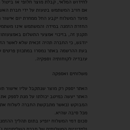
לחידוש המלאי, קבלת מוצר חלופי או ביטול
אם חויב המשתמש בטעות על ידי חברת האשר
מועד המשלוח יקבע החל ממחרת יום אישור ה
החזרת הזמנה במידה והמשתמש אינו משתמש ר
תקנון זה, בזיכוי אמצעי התשלום באמצעותו
יודגש, כי החברה תהיה זכאית שלא לאשר הז
בעת ההרשמה באתר נמסרו במתכוון פרטים שג
עובדיה לקוחותיה וספקיה.
משלוחים ואספקה
האתר יספק רק מוצר שנתקבל עליו אישור תש
האתר יעשה כמיטב יכולתו על מנת לספק את
המבוקש (כאשר מתבקשת החברה לשלוח את המ
מכל סיבה שהיא.
סכום דמי המשלוח יופיע בתום תהליך ההזמנ
ולמדיניות המשלוחים של חברת השליחויות ו/