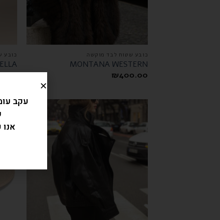
כובע שטוח לבד מוקשה
כובע ש
ELLA
MONTANA WESTERN
0.00
₪
400.00
עקב עומ
ש
מבצע!
אנו 