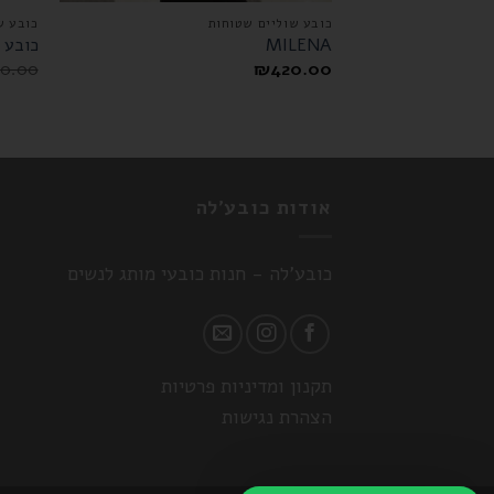
כובע שוליים שטוחות
כובע ש
MILENA
כובע natural boater
0.00
₪
420.00
אודות כובע'לה
כובע'לה - חנות כובעי מותג לנשים
תקנון ומדיניות פרטיות
הצהרת נגישות