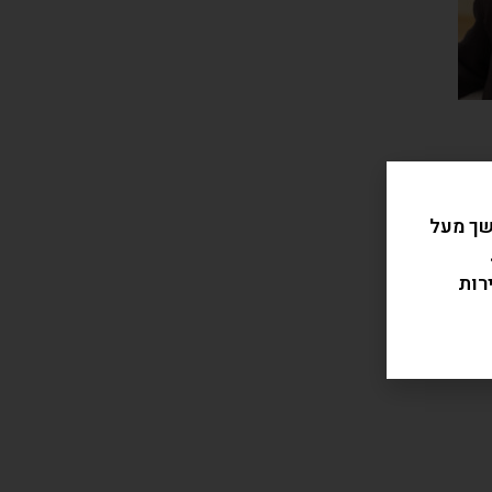
שך מעל
רות