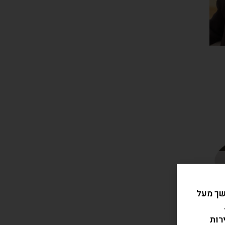
שך מעל
רות