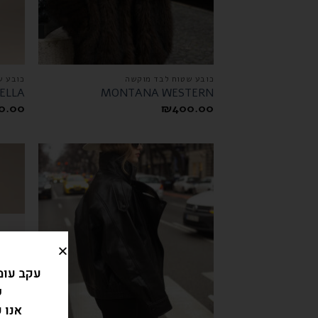
כובע שטוח לבד מוקשה
כובע ש
ELLA
MONTANA WESTERN
0.00
₪
400.00
עקב עומ
ש
אנו 